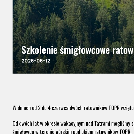
Szkolenie śmigłowcowe rato
2026-06-12
W dniach od 2 do 4 czerwca dwóch ratowników TOPR wzięło
Od dwóch lat w okresie wakacyjnym nad Tatrami mogliśmy sp
śmigłowca w terenie górskim pod okiem ratowników TOPR.