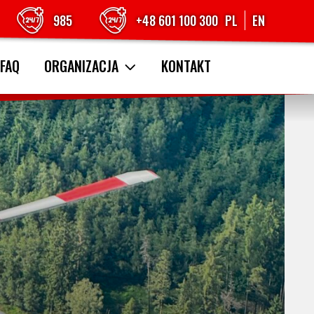
985
+48 601 100 300
PL
EN
FAQ
ORGANIZACJA
KONTAKT