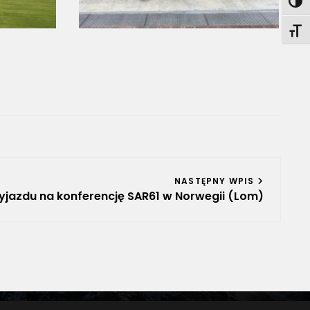
TOG
TOGG
NASTĘPNY WPIS
jazdu na konferencję SAR61 w Norwegii (Lom)