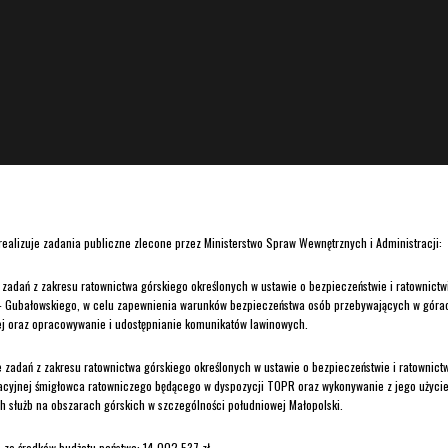
alizuje zadania publiczne zlecone przez Ministerstwo Spraw Wewnętrznych i Administracji:
zadań z zakresu ratownictwa górskiego określonych w ustawie o bezpieczeństwie i ratownictw
 Gubałowskiego, w celu zapewnienia warunków bezpieczeństwa osób przebywających w górach
ej oraz opracowywanie i udostępnianie komunikatów lawinowych.
 zadań z zakresu ratownictwa górskiego określonych w ustawie o bezpieczeństwie i ratownict
acyjnej śmigłowca ratowniczego będącego w dyspozycji TOPR oraz wykonywanie z jego użycie
h służb na obszarach górskich w szczególności południowej Małopolski.
 ze środków budżetu państwa: 14 002 537 zł