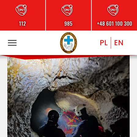
112
985
+48 601 100 300
PL
EN