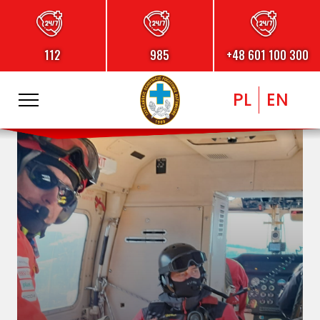
112
985
+48 601 100 300
PL
EN