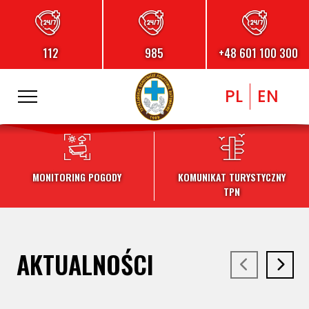
112
985
+48 601 100 300
PL
EN
MONITORING POGODY
KOMUNIKAT TURYSTYCZNY
TPN
AKTUALNOŚCI