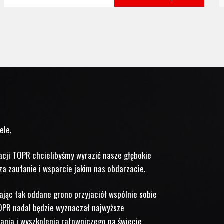
przetransportowano kontuzjowanych turystów
z Hali Gąsienicowej, Doliny Jaworzynki oraz
Doliny Strążyskiej. 24.07 Z Morskiego Oka
przewieziono [...]
ele,
acji TOPR chcielibyśmy wyrazić nasze głębokie
a zaufanie i wsparcie jakim nas obdarzacie.
ając tak oddane grono przyjaciół wspólnie sobie
OPR nadal będzie wyznaczał najwyższe
ania i wyszkolenia ratowniczego na świecie.