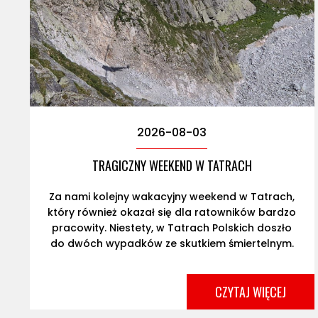
2026-08-03
TRAGICZNY WEEKEND W TATRACH
Za nami kolejny wakacyjny weekend w Tatrach,
który również okazał się dla ratowników bardzo
pracowity. Niestety, w Tatrach Polskich doszło
do dwóch wypadków ze skutkiem śmiertelnym.
W piątek, 31 lipca, pomocy potrzebowało 10
osób. Do poważniejszych zdarzeń doszło przed
południem na Pośrednim Granacie, gdzie
otwartego złamania palca doznała turystka z