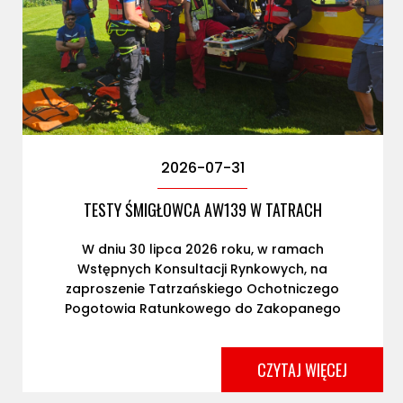
2026-07-31
TESTY ŚMIGŁOWCA AW139 W TATRACH
W dniu 30 lipca 2026 roku, w ramach
Wstępnych Konsultacji Rynkowych, na
zaproszenie Tatrzańskiego Ochotniczego
Pogotowia Ratunkowego do Zakopanego
przyleciał śmigłowiec Agusta AW139. Wstępne
Konsultacje Rynkowe dotyczą planowanego
zakupu nowego śmigłowca ratowniczego i
prowadzone są zgodnie z przepisami ustawy