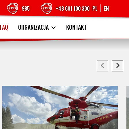
985
+48 601 100 300
PL
EN
FAQ
ORGANIZACJA
KONTAKT
KOMUNIKAT TURYSTYCZNY TPN