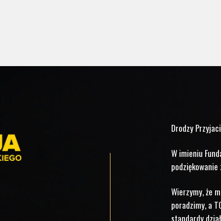
Prawo zamówień publicznych oraz służą
zebraniu niezbędnych informacji do
przygotowania przyszłego postępowania
zakupowego. W ten sposób [...]
Drodzy Przyjaci
W imieniu Fund
podziękowanie z
Wierzymy, że m
poradzimy, a T
standardy dział