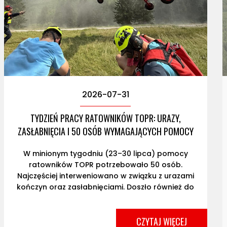
2026-07-31
TYDZIEŃ PRACY RATOWNIKÓW TOPR: URAZY,
ZASŁABNIĘCIA I 50 OSÓB WYMAGAJĄCYCH POMOCY
W minionym tygodniu (23–30 lipca) pomocy
ratowników TOPR potrzebowało 50 osób.
Najczęściej interweniowano w związku z urazami
kończyn oraz zasłabnięciami. Doszło również do
nagłego zatrzymania krążenia u turysty, który
mimo szybkiego podjęcia działań ratunkowych
zmarł. 23.07 Do zakopiańskiego szpitala